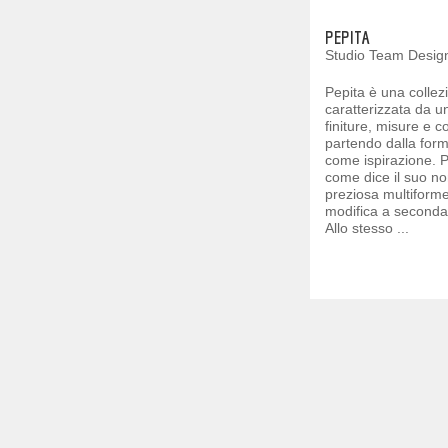
PEPITA
Studio Team Desig
Pepita è una colle
caratterizzata da u
finiture, misure e 
partendo dalla form
come ispirazione. P
come dice il suo n
preziosa multiforme
modifica a seconda 
Allo stesso ...