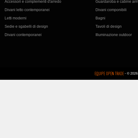
Accessori e complementi d'arredo
Guardaroba e cabine ar
Divani letto contemporanei
Divani componibili
Letti moderni
Bagni
Sedie e sgabelli di design
Tavoli di design
Divani contemporanei
Illuminazione outdoor
EQUIPE OPEN TRADE
- © 2026