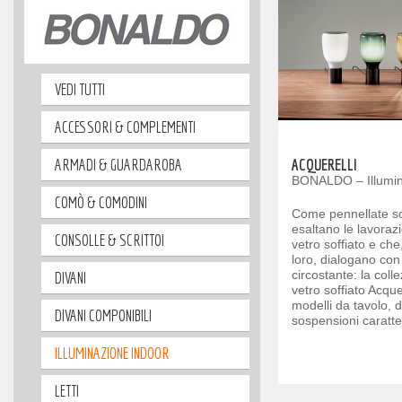
VEDI TUTTI
ACCESSORI & COMPLEMENTI
ARMADI & GUARDAROBA
ACQUERELLI
BONALDO – Illumin
COMÒ & COMODINI
Come pennellate sov
esaltano le lavorazi
CONSOLLE & SCRITTOI
vetro soffiato e ch
loro, dialogano con
circostante: la coll
DIVANI
vetro soffiato Acquer
modelli da tavolo, d
DIVANI COMPONIBILI
sospensioni caratteri
ILLUMINAZIONE INDOOR
LETTI