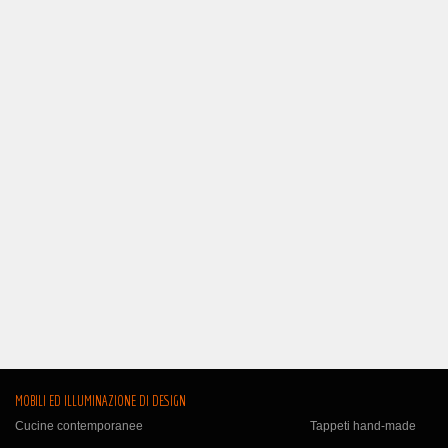
MOBILI ED ILLUMINAZIONE DI DESIGN
Cucine contemporanee
Tappeti hand-made