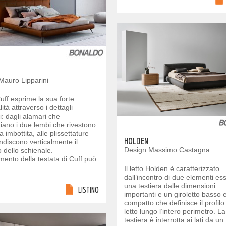
Mauro Lipparini
 Cuff esprime la sua forte
ità attraverso i dettagli
li: dagli alamari che
iano i due lembi che rivestono
ta imbottita, alle plissettature
HOLDEN
ndiscono verticalmente il
Design Massimo Castagna
 dello schienale.
timento della testata di Cuff può
..
Il letto Holden è caratterizzato
dall’incontro di due elementi ess
una testiera dalle dimensioni
LISTINO
importanti e un giroletto basso 
compatto che definisce il profilo
letto lungo l’intero perimetro. La
testiera è interrotta ai lati da un 