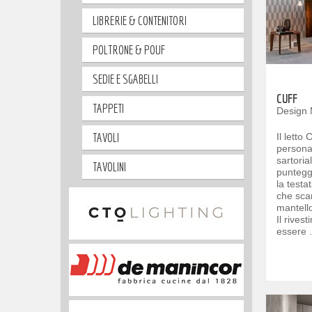
LIBRERIE & CONTENITORI
POLTRONE & POUF
SEDIE E SGABELLI
CUFF
TAPPETI
Design 
TAVOLI
Il letto
personal
sartoria
TAVOLINI
puntegg
la testa
che sca
mantello
Il rives
essere .