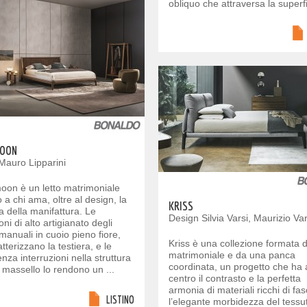
obliquo che attraversa la superfic
OON
Mauro Lipparini
on è un letto matrimoniale
 a chi ama, oltre al design, la
KRISS
 della manifattura. Le
Design Silvia Varsi, Maurizio Var
oni di alto artigianato degli
 manuali in cuoio pieno fiore,
Kriss è una collezione formata d
tterizzano la testiera, e le
matrimoniale e da una panca
nza interruzioni nella struttura
coordinata, un progetto che ha 
 massello lo rendono un ...
centro il contrasto e la perfetta
armonia di materiali ricchi di fas
LISTINO
l’elegante morbidezza del tessu