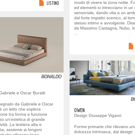
modo di vivere la zona notte. 
LISTINO
ed elementi si intrecciano in un
sensoriale, dando vita a un amb
dal forte impatto scenico, al te
stesso intimo e avvolgente. Dis
da Massimo Castagna, Nubo, i
...
Gabriele e Oscar Buratti
isegnato da Gabriele e Oscar
 è un letto che esplora
OWEN
zione tra forma e funzione
Design Giuseppe Viganò
so un'estetica di grande
vità. La testiera alta e
Forme primarie che rilevano un
ta, assieme ai longoni
dolcezza intrinseca, dal design
ti che sfiorano terra,