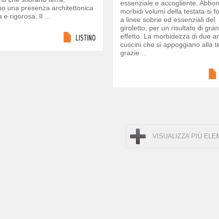
essenziale e accogliente. Abbon
no una presenza architettonica
morbidi volumi della testata si 
 e rigorosa. Il ...
a linee sobrie ed essenziali del
giroletto, per un risultato di gra
effetto. La morbidezza di due a
LISTINO
cuscini che si appoggiano alla t
grazie ...
VISUALIZZA PIÙ ELE