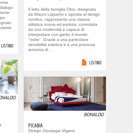
Forme
 dialogo
Il letto della famiglia Olos, disegnata
iente
da Mauro Lipparini e ispirata al design
mpo
nordico, rappresenta una visione
egnato
stilistica nuova ed evoluta, connotata
nsieme
da una modernità e capace di
interpretare con garbo il mondo
“notte”. Grazie a una particolare
sensibilità estetica e a una preziosa
LISTINO
armonia di ...
LISTINO
a
PICABIA
Design Giuseppe Viganò