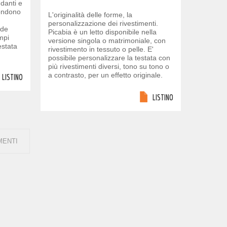
danti e
fondono
L'originalità delle forme, la
personalizzazione dei rivestimenti.
nde
Picabia è un letto disponibile nella
mpi
versione singola o matrimoniale, con
estata
rivestimento in tessuto o pelle. E'
possibile personalizzare la testata con
più rivestimenti diversi, tono su tono o
a contrasto, per un effetto originale.
LISTINO
LISTINO
MENTI