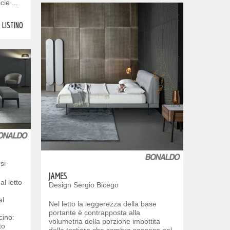
ie ...
LISTINO
si
JAMES
al letto
Design Sergio Bicego
al
Nel letto la leggerezza della base
portante è contrapposta alla
cino:
volumetria della porzione imbottita
to