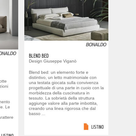
BLEND BED
Design Giuseppe Viganò
Blend bed: un elemento forte e
distintivo, un letto matrimoniale con
otte
una testata giocata sulla convivenza
zioni
progettuale di una parte in cuoio con la
morbidezza della cuscinatura in
tessuto. La sobrietà della struttura
emento
aggiunge valore alla parte imbottita,
le. Le
creando una linea rigorosa che dal
basso ...
arattere
LISTINO
LISTINO