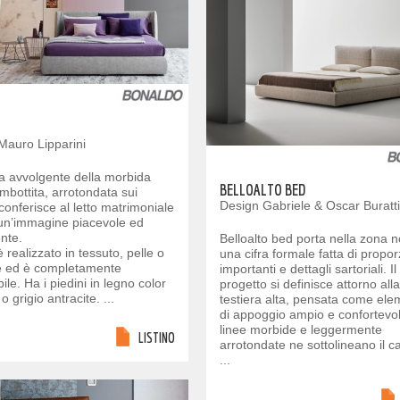
Mauro Lipparini
a avvolgente della morbida
BELLOALTO BED
imbottita, arrotondata sui
Design Gabriele & Oscar Buratti
 conferisce al letto matrimoniale
un’immagine piacevole ed
nte.
Belloalto bed porta nella zona n
 realizzato in tessuto, pelle o
una cifra formale fatta di propor
e ed è completamente
importanti e dettagli sartoriali. Il
ile. Ha i piedini in legno color
progetto si definisce attorno alla
o grigio antracite. ...
testiera alta, pensata come el
di appoggio ampio e confortevo
linee morbide e leggermente
LISTINO
arrotondate ne sottolineano il c
...