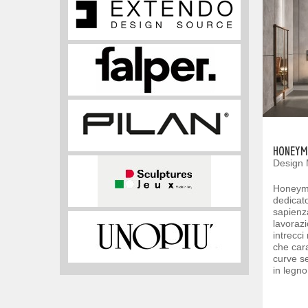
HONEYM
Design 
Honeymo
dedicato
sapienza
lavorazi
intrecci
che cara
curve se
in legno