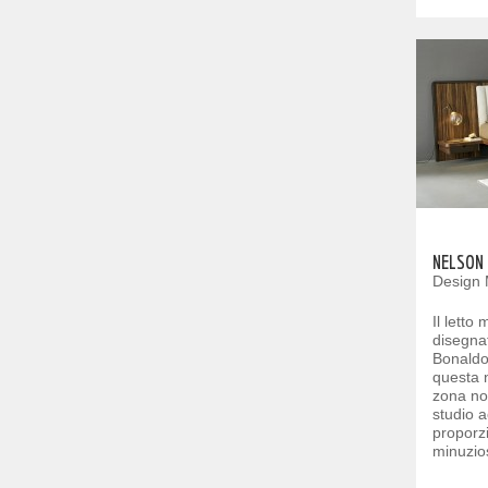
NELSON
Design 
Il letto
disegna
Bonaldo,
questa 
zona not
studio a
proporz
minuzios