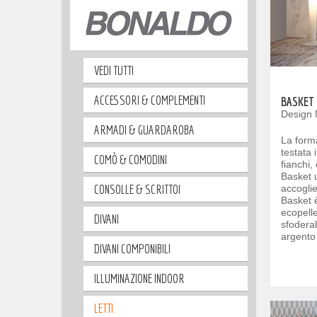
VEDI TUTTI
ACCESSORI & COMPLEMENTI
BASKET
Design 
ARMADI & GUARDAROBA
La form
testata 
COMÒ & COMODINI
fianchi,
Basket 
CONSOLLE & SCRITTOI
accoglie
Basket è
ecopell
DIVANI
sfoderab
argento 
DIVANI COMPONIBILI
ILLUMINAZIONE INDOOR
LETTI