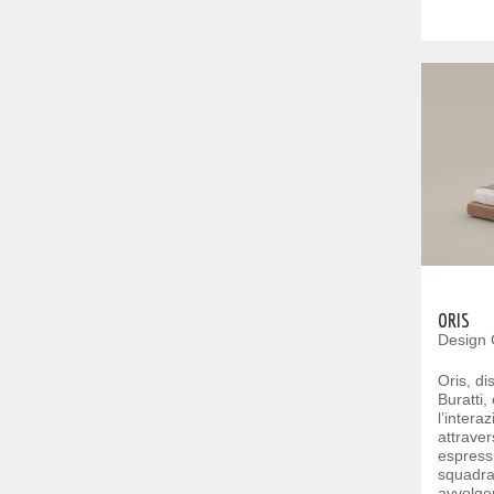
ORIS
Design 
Oris, d
Buratti,
l’intera
attraver
espressi
squadra
avvolgen