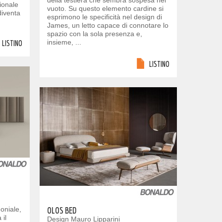
della testiera che sembra sospesa nel
ionale
vuoto. Su questo elemento cardine si
diventa
esprimono le specificità nel design di
James, un letto capace di connotare lo
spazio con la sola presenza e,
insieme, ...
LISTINO
LISTINO
oniale,
OLOS BED
il
Design Mauro Lipparini