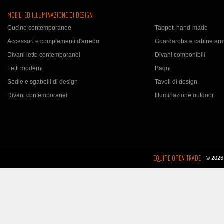
MOBILI ED ILLUMINAZIONE DI DESIGN
Cucine contemporanee
Tappeti hand-made
Accessori e complementi d'arredo
Guardaroba e cabine ar
Divani letto contemporanei
Divani componibili
Letti moderni
Bagni
Sedie e sgabelli di design
Tavoli di design
Divani contemporanei
Illuminazione outdoor
EQUIPE OPEN TRADE
- © 2026