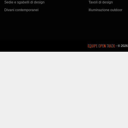
Sedie e sgabelli di design
Tavoli di design
Divani contemporanei
Illuminazione outdoor
EQUIPE OPEN TRADE
- © 2026