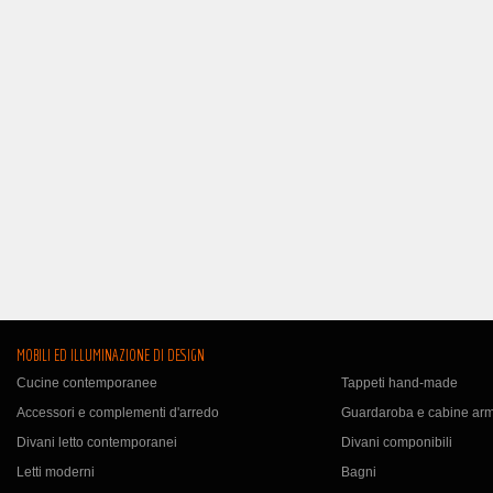
MOBILI ED ILLUMINAZIONE DI DESIGN
Cucine contemporanee
Tappeti hand-made
Accessori e complementi d'arredo
Guardaroba e cabine ar
Divani letto contemporanei
Divani componibili
Letti moderni
Bagni