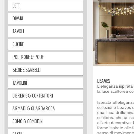
LETTI
DIVANI
TAVOLI
CUCINE
POLTRONE & POUF
SEDIE E SGABELLI
LEAVES
TAVOLINI
L'eleganza ispirata 
la luce scultorea c
LIBRERIE & CONTENITORI
Ispirata all'eleganz
collezione Leaves 
ARMADI & GUARDAROBA
una linea di illumin
scultorea che unisc
COMÒ & COMODINI
all'arte decorativa.
forme ispirate alle 
senso di movimento