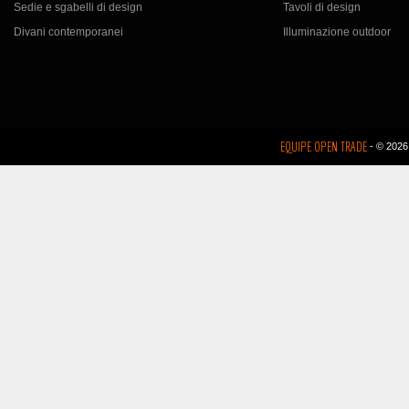
Sedie e sgabelli di design
Tavoli di design
Divani contemporanei
Illuminazione outdoor
EQUIPE OPEN TRADE
- © 2026