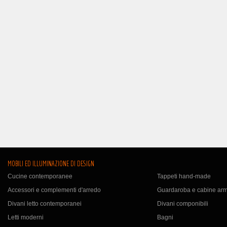
MOBILI ED ILLUMINAZIONE DI DESIGN
Cucine contemporanee
Tappeti hand-made
Accessori e complementi d'arredo
Guardaroba e cabine ar
Divani letto contemporanei
Divani componibili
Letti moderni
Bagni