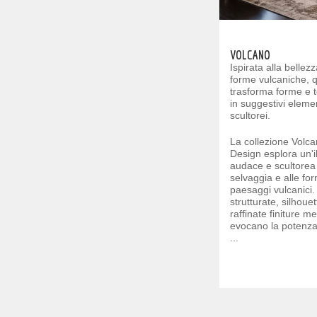
VOLCANO
Ispirata alla bellez
forme vulcaniche, q
trasforma forme e t
in suggestivi elemen
scultorei.
La collezione Volc
Design esplora un'i
audace e scultorea 
selvaggia e alle fo
paesaggi vulcanici.
strutturate, silhou
raffinate finiture me
evocano la potenza
...