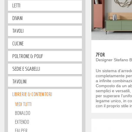
LETTI
DIVANI
TAVOLI
CUCINE
7FOR
POLTRONE & POUF
Designer Stefano B
SEDIE E SGABELLI
Un sistema d’arred
completamente pers
TAVOLINI
a infinite combinazio
Composto da un ab
semplici e versatili
LIBRERIE & CONTENITORI
per superare l’unif
legame unico, in c
VEDI TUTTI
con il proprio stile 
BONALDO
EXTENDO
FALPER