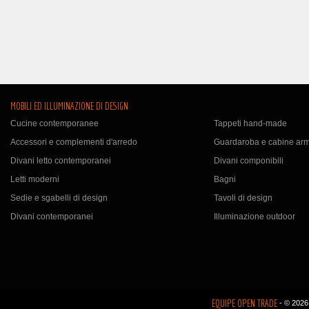
MOBILI ED ILLUMINAZIONE DI DESIGN
Cucine contemporanee
Tappeti hand-made
Accessori e complementi d'arredo
Guardaroba e cabine ar
Divani letto contemporanei
Divani componibili
Letti moderni
Bagni
Sedie e sgabelli di design
Tavoli di design
Divani contemporanei
Illuminazione outdoor
EQUIPE OPEN TRADE
- © 2026