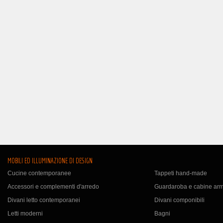
MOBILI ED ILLUMINAZIONE DI DESIGN
Cucine contemporanee
Tappeti hand-made
Accessori e complementi d'arredo
Guardaroba e cabine ar
Divani letto contemporanei
Divani componibili
Letti moderni
Bagni