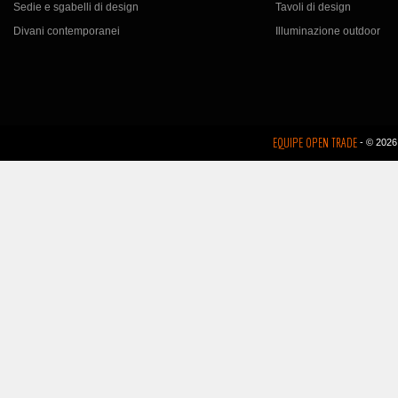
Sedie e sgabelli di design
Tavoli di design
Divani contemporanei
Illuminazione outdoor
EQUIPE OPEN TRADE
- © 2026